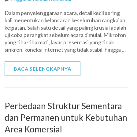
Mengapa
Dalam penyelenggaraan acara, detail kecil sering
Uji
kali menentukan kelancaran keseluruhan rangkaian
Coba
kegiatan. Salah satu detail yang paling krusial adalah
Perangkat
uji coba perangkat sebelum acara dimulai. Mikrofon
Sebelum
yang tiba-tiba mati, layar presentasi yang tidak
Acara
sinkron, koneksi internet yang tidak stabil, hingga …
Sangat
Penting
untuk
BACA SELENGKAPNYA
Menghindari
Gangguan
Teknis
Perbedaan Struktur Sementara
dan Permanen untuk Kebutuhan
Area Komersial