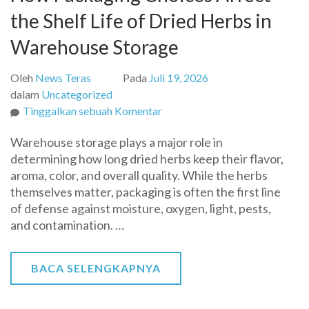
the Shelf Life of Dried Herbs in
Warehouse Storage
Oleh
News Teras
Pada
Juli 19, 2026
dalam
Uncategorized
pada
Tinggalkan sebuah Komentar
How
Warehouse storage plays a major role in
Packaging
determining how long dried herbs keep their flavor,
Choices
aroma, color, and overall quality. While the herbs
Affect
themselves matter, packaging is often the first line
the
of defense against moisture, oxygen, light, pests,
Shelf
and contamination. …
Life
of
Dried
BACA SELENGKAPNYA
Herbs
in
Warehouse