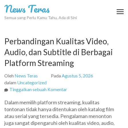
Lompat
News Teras
ke
konten
Semua yang Perlu Kamu Tahu, Ada di Sini
(Tekan
Enter)
Perbandingan Kualitas Video,
Audio, dan Subtitle di Berbagai
Platform Streaming
Oleh
News Teras
Pada
Agustus 5, 2026
dalam
Uncategorized
pada
Tinggalkan sebuah Komentar
Perbandingan
Dalam memilih platform streaming, kualitas
Kualitas
tontonan tidak hanya ditentukan oleh katalog film
Video,
atau serial yang tersedia. Pengalaman menonton
Audio,
juga sangat dipengaruhi oleh kualitas video, audio,
dan