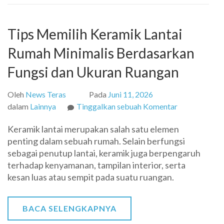
Tips Memilih Keramik Lantai
Rumah Minimalis Berdasarkan
Fungsi dan Ukuran Ruangan
Oleh
News Teras
Pada
Juni 11, 2026
pada
dalam
Lainnya
Tinggalkan sebuah Komentar
Tips
Keramik lantai merupakan salah satu elemen
Memilih
penting dalam sebuah rumah. Selain berfungsi
Keramik
sebagai penutup lantai, keramik juga berpengaruh
Lantai
terhadap kenyamanan, tampilan interior, serta
Rumah
kesan luas atau sempit pada suatu ruangan.
Minimalis
Berdasarkan
Fungsi
BACA SELENGKAPNYA
dan