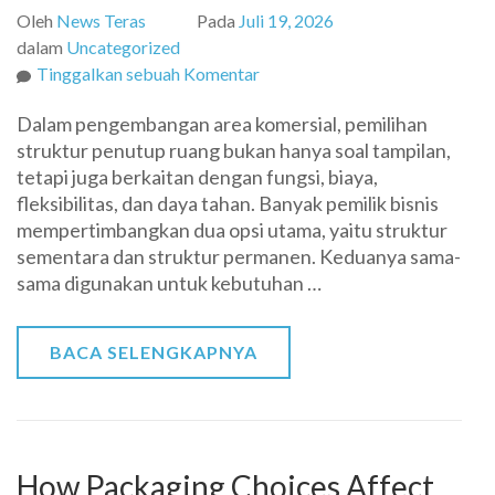
Oleh
News Teras
Pada
Juli 19, 2026
dalam
Uncategorized
pada
Tinggalkan sebuah Komentar
Perbedaan
Dalam pengembangan area komersial, pemilihan
Struktur
struktur penutup ruang bukan hanya soal tampilan,
Sementara
tetapi juga berkaitan dengan fungsi, biaya,
dan
fleksibilitas, dan daya tahan. Banyak pemilik bisnis
Permanen
mempertimbangkan dua opsi utama, yaitu struktur
untuk
sementara dan struktur permanen. Keduanya sama-
Kebutuhan
sama digunakan untuk kebutuhan …
Area
Komersial
BACA SELENGKAPNYA
How Packaging Choices Affect