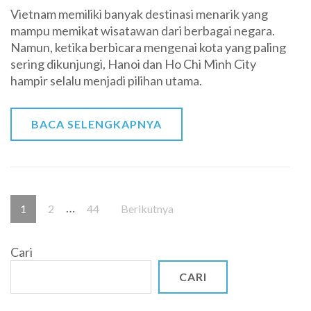
Vietnam memiliki banyak destinasi menarik yang
Menarik
mampu memikat wisatawan dari berbagai negara.
Antara
Namun, ketika berbicara mengenai kota yang paling
Hanoi
sering dikunjungi, Hanoi dan Ho Chi Minh City
dan
hampir selalu menjadi pilihan utama.
Ho
Chi
Minh
BACA SELENGKAPNYA
City
untuk
Wisatawan
Paginasi
…
Halaman
Halaman
Halaman
1
2
44
Berikutnya
pos
Cari
CARI