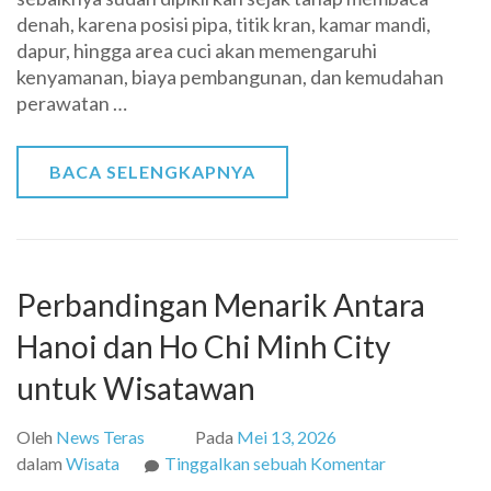
denah, karena posisi pipa, titik kran, kamar mandi,
pada
dapur, hingga area cuci akan memengaruhi
Denah
kenyamanan, biaya pembangunan, dan kemudahan
Rumah
perawatan …
Sebelum
Menentukan
Letak
BACA SELENGKAPNYA
Instalasi
Air
Perbandingan Menarik Antara
Hanoi dan Ho Chi Minh City
untuk Wisatawan
Oleh
News Teras
Pada
Mei 13, 2026
pada
dalam
Wisata
Tinggalkan sebuah Komentar
Perbandingan