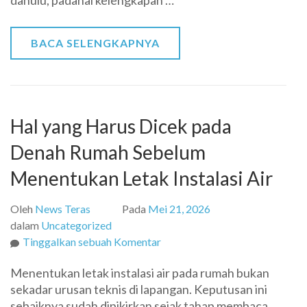
dahulu, padahal kelengkapan …
Memulai
Perencanaan
Hunian?
BACA SELENGKAPNYA
Hal yang Harus Dicek pada
Denah Rumah Sebelum
Menentukan Letak Instalasi Air
Oleh
News Teras
Pada
Mei 21, 2026
dalam
Uncategorized
pada
Tinggalkan sebuah Komentar
Hal
Menentukan letak instalasi air pada rumah bukan
yang
sekadar urusan teknis di lapangan. Keputusan ini
Harus
sebaiknya sudah dipikirkan sejak tahap membaca
Dicek