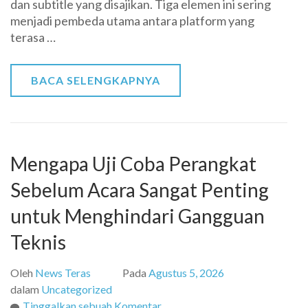
dan subtitle yang disajikan. Tiga elemen ini sering
Subtitle
menjadi pembeda utama antara platform yang
di
terasa …
Berbagai
Platform
Streaming
BACA SELENGKAPNYA
Mengapa Uji Coba Perangkat
Sebelum Acara Sangat Penting
untuk Menghindari Gangguan
Teknis
Oleh
News Teras
Pada
Agustus 5, 2026
dalam
Uncategorized
pada
Tinggalkan sebuah Komentar