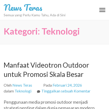
Lompat
News Teras
ke
konten
Semua yang Perlu Kamu Tahu, Ada di Sini
(Tekan
Enter)
Kategori:
Teknologi
Manfaat Videotron Outdoor
untuk Promosi Skala Besar
Oleh
News Teras
Pada
Februari 24, 2026
pada
dalam
Teknologi
Tinggalkan sebuah Komentar
Manfaat
Penggunaan media promosi outdoor menjadi
Videotron
strategi penting dalam dunia pemasaran modern.
Outdoor