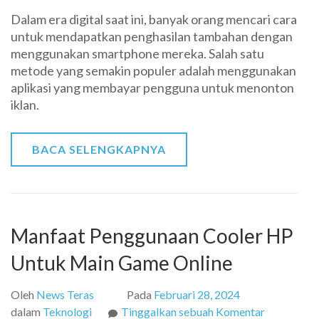
Aplikasi
Dalam era digital saat ini, banyak orang mencari cara
Penghasil
untuk mendapatkan penghasilan tambahan dengan
Uang
menggunakan smartphone mereka. Salah satu
dari
metode yang semakin populer adalah menggunakan
Menonton
aplikasi yang membayar pengguna untuk menonton
Iklan:
iklan.
Apakah
Benar
Menguntu
BACA SELENGKAPNYA
Manfaat Penggunaan Cooler HP
Untuk Main Game Online
Oleh
News Teras
Pada
Februari 28, 2024
pada
dalam
Teknologi
Tinggalkan sebuah Komentar