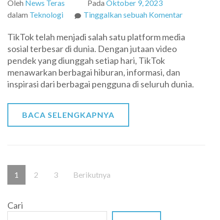
Oleh
News Teras
Pada
Oktober 9, 2023
pada
dalam
Teknologi
Tinggalkan sebuah Komentar
Cara
TikTok telah menjadi salah satu platform media
Download
sosial terbesar di dunia. Dengan jutaan video
Video
pendek yang diunggah setiap hari, TikTok
TikTok
menawarkan berbagai hiburan, informasi, dan
Tanpa
inspirasi dari berbagai pengguna di seluruh dunia.
Aplikasi
Tambahan
BACA SELENGKAPNYA
Paginasi
Halaman
Halaman
Halaman
1
2
3
Berikutnya
pos
Cari