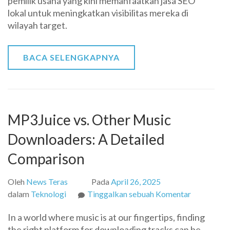
pemilik usaha yang kini memanfaatkan jasa SEO
Tepat
lokal untuk meningkatkan visibilitas mereka di
untuk
wilayah target.
Menarik
Pelanggan
di
BACA SELENGKAPNYA
Sekitar
Anda
MP3Juice vs. Other Music
Downloaders: A Detailed
Comparison
Oleh
News Teras
Pada
April 26, 2025
pada
dalam
Teknologi
Tinggalkan sebuah Komentar
MP3Juice
In a world where music is at our fingertips, finding
vs.
the right platform for downloading tracks can be