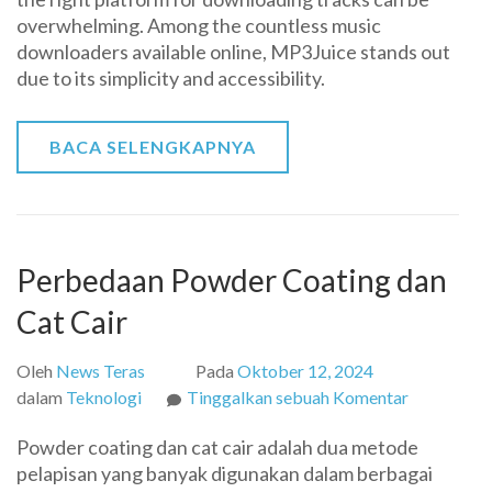
Other
overwhelming. Among the countless music
Music
downloaders available online, MP3Juice stands out
Downloade
due to its simplicity and accessibility.
A
Detailed
Compariso
BACA SELENGKAPNYA
Perbedaan Powder Coating dan
Cat Cair
Oleh
News Teras
Pada
Oktober 12, 2024
pada
dalam
Teknologi
Tinggalkan sebuah Komentar
Perbedaan
Powder coating dan cat cair adalah dua metode
Powder
pelapisan yang banyak digunakan dalam berbagai
Coating