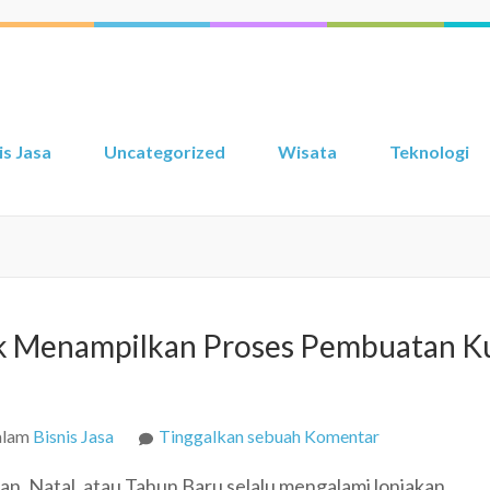
is Jasa
Uncategorized
Wisata
Teknologi
k Menampilkan Proses Pembuatan K
pada
alam
Bisnis Jasa
Tinggalkan sebuah Komentar
Album
an, Natal, atau Tahun Baru selalu mengalami lonjakan
Foto