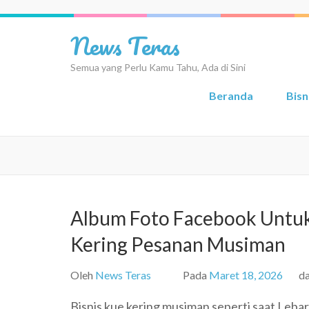
Lompat
ke
News Teras
konten
(Tekan
Semua yang Perlu Kamu Tahu, Ada di Sini
Enter)
Beranda
Bisn
Album Foto Facebook Untu
Kering Pesanan Musiman
Oleh
News Teras
Pada
Maret 18, 2026
d
Bisnis kue kering musiman seperti saat Lebar