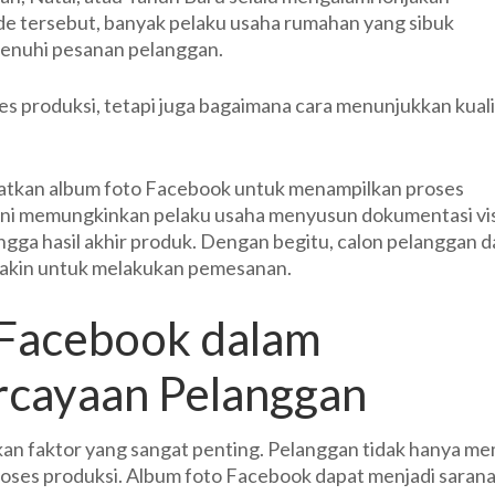
de tersebut, banyak pelaku usaha rumahan yang sibuk
Facebook
enuhi pesanan pelanggan.
Untuk
Menampilkan
 produksi, tetapi juga bagaimana cara menunjukkan kuali
Proses
Pembuatan
Kue
Kering
aatkan album foto Facebook untuk menampilkan proses
Pesanan
 ini memungkinkan pelaku usaha menyusun dokumentasi vi
Musiman
ingga hasil akhir produk. Dengan begitu, calon pelanggan 
 yakin untuk melakukan pemesanan.
 Facebook dalam
cayaan Pelanggan
n faktor yang sangat penting. Pelanggan tidak hanya me
roses produksi. Album foto Facebook dapat menjadi saran