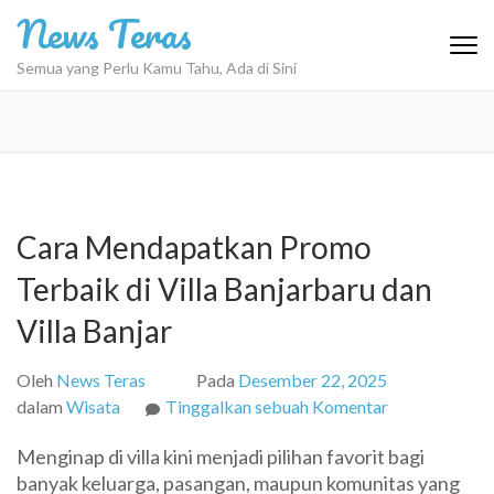
Lompat
News Teras
ke
konten
Semua yang Perlu Kamu Tahu, Ada di Sini
(Tekan
Enter)
Cara Mendapatkan Promo
Terbaik di Villa Banjarbaru dan
Villa Banjar
Oleh
News Teras
Pada
Desember 22, 2025
pada
dalam
Wisata
Tinggalkan sebuah Komentar
Cara
Menginap di villa kini menjadi pilihan favorit bagi
Mendapatkan
banyak keluarga, pasangan, maupun komunitas yang
Promo