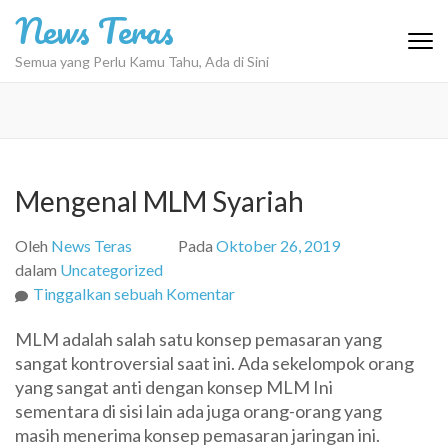
Lompat
News Teras
ke
konten
Semua yang Perlu Kamu Tahu, Ada di Sini
(Tekan
Enter)
Mengenal MLM Syariah
Oleh
News Teras
Pada
Oktober 26, 2019
dalam
Uncategorized
pada
Tinggalkan sebuah Komentar
Mengenal
MLM adalah salah satu konsep pemasaran yang
MLM
sangat kontroversial saat ini. Ada sekelompok orang
Syariah
yang sangat anti dengan konsep MLM Ini
sementara di sisi lain ada juga orang-orang yang
masih menerima konsep pemasaran jaringan ini.