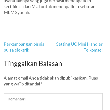
usaha lainnya yang juga berhasil mendapatkan
sertifikasi dari MUI untuk mendapatkan sebutan
MLM Syariah.
Navigasi
Perkembangan bisnis
Setting UC Mini Handler
pos
pulsa elektrik
Telkomsel
Tinggalkan Balasan
Alamat email Anda tidak akan dipublikasikan.
Ruas
yang wajib ditandai
*