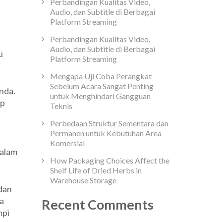
Perbandingan Kualitas Video,
Audio, dan Subtitle di Berbagai
Platform Streaming
Perbandingan Kualitas Video,
Audio, dan Subtitle di Berbagai
u
Platform Streaming
Mengapa Uji Coba Perangkat
Sebelum Acara Sangat Penting
nda.
untuk Menghindari Gangguan
up
Teknis
Perbedaan Struktur Sementara dan
Permanen untuk Kebutuhan Area
Komersial
dalam
How Packaging Choices Affect the
Shelf Life of Dried Herbs in
Warehouse Storage
dan
a
Recent Comments
mpi