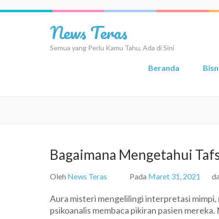
Lompat
ke
News Teras
konten
(Tekan
Semua yang Perlu Kamu Tahu, Ada di Sini
Enter)
Beranda
Bisn
Bagaimana Mengetahui Tafsi
Oleh
News Teras
Pada
Maret 31, 2021
d
Aura misteri mengelilingi interpretasi mimp
psikoanalis membaca pikiran pasien mereka. 