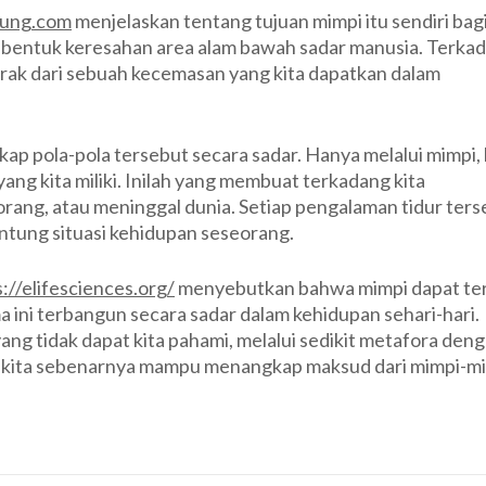
pung.com
menjelaskan tentang tujuan mimpi itu sendiri bag
 bentuk keresahan area alam bawah sadar manusia. Terkad
trak dari sebuah kecemasan yang kita dapatkan dalam
p pola-pola tersebut secara sadar. Hanya melalui mimpi, 
ng kita miliki. Inilah yang membuat terkadang kita
rang, atau meninggal dunia. Setiap pengalaman tidur ters
tung situasi kehidupan seseorang.
://elifesciences.org/
menyebutkan bahwa mimpi dapat ter
ma ini terbangun secara sadar dalam kehidupan sehari-hari.
ang tidak dapat kita pahami, melalui sedikit metafora den
g, kita sebenarnya mampu menangkap maksud dari mimpi-m