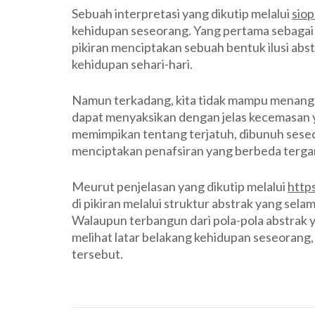
Sebuah interpretasi yang dikutip melalui
sio
kehidupan seseorang. Yang pertama sebagai
pikiran menciptakan sebuah bentuk ilusi abs
kehidupan sehari-hari.
Namun terkadang, kita tidak mampu menangka
dapat menyaksikan dengan jelas kecemasan ya
memimpikan tentang terjatuh, dibunuh seseo
menciptakan penafsiran yang berbeda tergan
Meurut penjelasan yang dikutip melalui
https
di pikiran melalui struktur abstrak yang sela
Walaupun terbangun dari pola-pola abstrak y
melihat latar belakang kehidupan seseoran
tersebut.