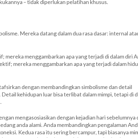
ukannya – tidak diperlukan pelatihan khusus.
Mimpi
Yang
Kita
Alami?
bolisme. Mereka datang dalam dua rasa dasar: internal ata
tif; mereka menggambarkan apa yang terjadi di dalam diri A
bjektif; mereka menggambarkan apa yang terjadi dalam hid
ditafsirkan dengan membandingkan simbolisme dan detail
Detail kehidupan luar bisa terlibat dalam mimpi, tetapi di 
.
dengan mengasosiasikan dengan kejadian hari sebelumnya 
g sedang anda alami. Anda membandingkan pengalaman And
neksi. Kedua rasa itu sering bercampur, tapi biasanya mi